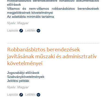
Robbanásbiztos berendezésekre vonatkozó dokumentációs
előírások
Villamos és nem-villamos robbanásbiztos berendezések
megjelölésének követelményei
Az adattábla minimális tartalma
Nyelv: Magy
Lapozás
Letöltés
Robbanásbiztos berendezések
javításának műszaki és adminisztratív
követelményei
Jogszabályi előírások
Szabványkövetelmények
Jelölési példák
Nyelv: Magy
Lapozás
Letöltés