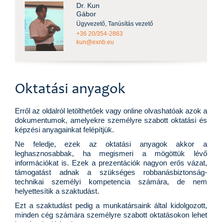
Dr. Kun
Gábor
Ügyvezető, Tanúsítás vezető
+36 20/354-2863
kun@exnb.eu
Oktatási anyagok
Erről az oldalról letölthetőek vagy online olvashatóak azok a
dokumentumok, amelyekre személyre szabott oktatási és
képzési anyagainkat felépítjük.
Ne feledje, ezek az oktatási anyagok akkor a
leghasznosabbak, ha megismeri a mögöttük lévő
információkat is. Ezek a prezentációk nagyon erős vázat,
támogatást adnak a szükséges robbanásbiztonság-
technikai személyi kompetencia számára, de nem
helyettesítik a szaktudást.
Ezt a szaktudást pedig a munkatársaink által kidolgozott,
minden cég számára személyre szabott oktatásokon lehet